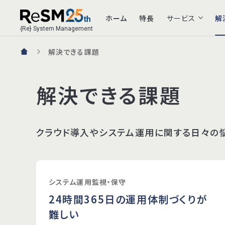
ホーム
特長
サービス
解
{Re} System Management
解決できる課題
サービス一覧
解決できる課題
システム運用監視・保守
クラウド導入やシステム運用に関する日々の
24/365 リモート運用監視・保守
AWS運用監視
Microsoft Azure運用監視
システム運用監視・保守
システム運用設計
常駐運用支援
24時間365日の運用体制づくりが
ServiceNow運用支援
難しい
ハイブリッド運用支援