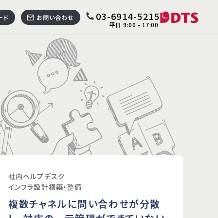
03-6914-5215
ード
お問い合わせ
平日 9:00 - 17:00
合わせ
資料ダウンロード
BPO
スクReSM plus
セス・アウトソーシング（BPO）
運用支援
社内ヘルプデスク
v4.0 準拠・セキュリティサポートセンター
インフラ設計構築・整備
複数チャネルに問い合わせが分散