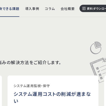
決できる課題
導入事例
コラム
会社概要
資料ダウンロ
お問い
インフラ設計構築・整備
業務効率化・
悩みの解決方法をご紹介します。
AWS構築・移行支援
AI社内ヘルプデ
Microsoft Azure導入
ビジネス・プロ
Networkインテグレーション
eKYC導入・
システム運用監視・保守
ServiceNow導入支援
PCI DSS 
ITSM導入支援
システム運用コストの削減が進まな
社内ポータル導入支援
い
Active Directory 総合サポート