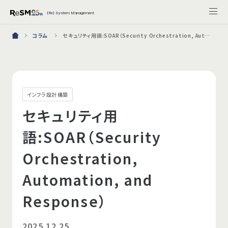
{Re} System Management
コラム
セキュリティ用語:SOAR（Security Orchestration, Automation, and Response）
インフラ設計構築
セキュリティ用
語:SOAR（Security
Orchestration,
Automation, and
Response）
2025.12.25