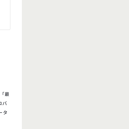
 「最
ロバ
ータ