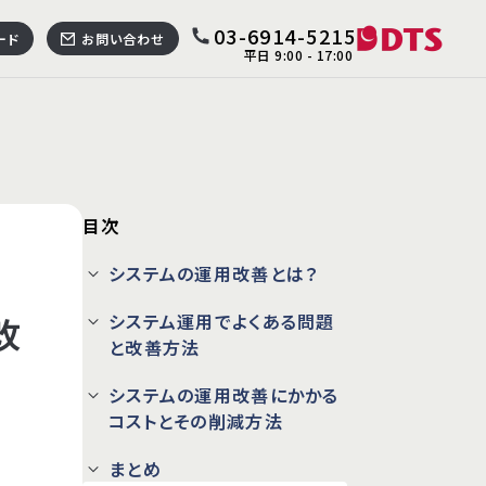
03-6914-5215
ード
お問い合わせ
平日 9:00 - 17:00
合わせ
資料ダウンロード
目次
BPO
システムの運用改善とは？
スクReSM plus
改
システム運用でよくある問題
セス・アウトソーシング（BPO）
と改善方法
運用支援
システムの運用改善にかかる
v4.0 準拠・セキュリティサポートセンター
コストとその削減方法
まとめ