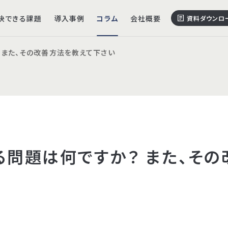
決できる課題
導入事例
コラム
会社概要
資料ダウンロ
 また、その改善方法を教えて下さい
お問い
インフラ設計構築・整備
業務効率化・
AWS構築・移行支援
AI社内ヘルプデ
る問題は何ですか？ また、その
Microsoft Azure導入
ビジネス・プロ
Networkインテグレーション
eKYC導入・
ServiceNow導入支援
PCI DSS 
ITSM導入支援
社内ポータル導入支援
Active Directory 総合サポート