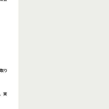
取り
、実