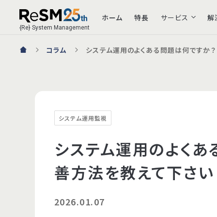
ホーム
特長
サービス
解
{Re} System Management
コラム
システム運用のよくある問題は何ですか？
サービス一覧
システム運用監視・保守
システム運用監視
24/365 リモート運用監視・保守
システム運用のよくあ
AWS運用監視
Microsoft Azure運用監視
善方法を教えて下さい
システム運用設計
常駐運用支援
2026.01.07
ServiceNow運用支援
ハイブリッド運用支援