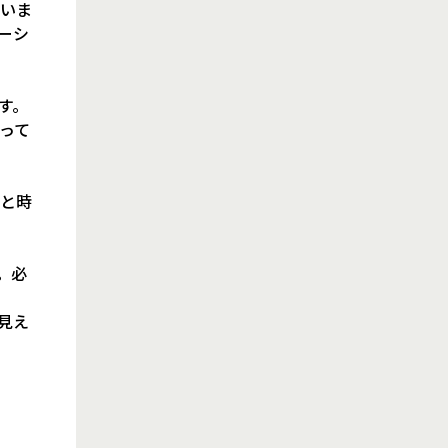
いま
ーシ
す。
って
と時
。必
見え