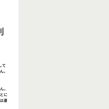
削
して
ん。
ん。
とに
は運