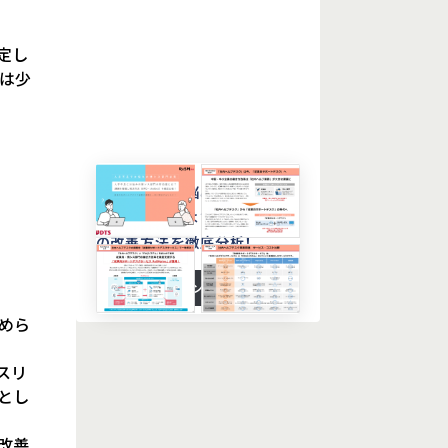
定し
は少
人手不足にお悩みの情シス部
門の特効薬とは？ 社内ヘルプ
の改善方法を徹底分析！
資料ダウンロード
めら
スリ
とし
改善