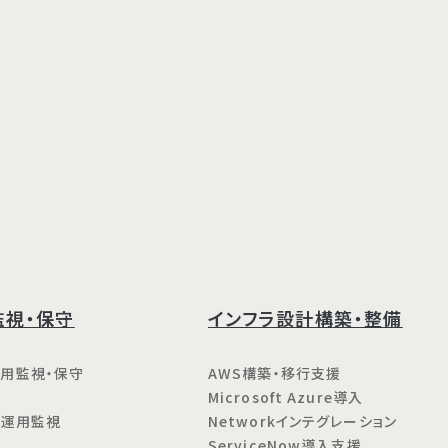
監視・保守
インフラ設計構築・整備
ト運用監視・保守
AWS構築・移行支援
Microsoft Azure導入
ure運用監視
Networkインテグレーション
ServiceNow導入支援