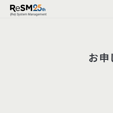
{Re} System Management
お申