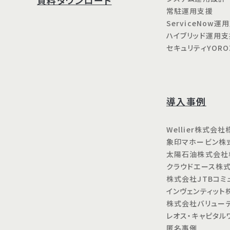
常駐運用支援
ServiceNow運
ハイブリッド運用支
セキュリティYOR
導入事例
Wellier株式会社
象印マホービン株
太陽石油株式会社
クラウドエース株
株式会社JTBコミ
インヴェンティット
株式会社バリュー
レオス・キャピタ
匿名事例